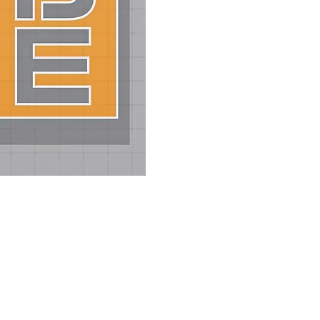
bir dok
mürekke
uygun y
yazıcıl
etiketl
promosy
kadar g
Özellik
Tüm 
ölçül
Yüks
Net 
Uzun
Rulo
seçe
li, Parlak ve Dayanıklı Etiket Çözümleri
iketler ile ürünlerinize profesyonel bir dokunuş katın! Parlak yüzeyi, mürekkep t
um sağlar. Raf etiketlerinden kargo etiketlerine, promosyonlardan fiyat etiketler