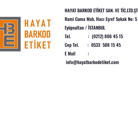
HAYAT BARKOD ETİKET SAN. VE TİC.LTD.ŞTİ
çülerle)
Rami Cuma Mah. Hacı Eşref Sokak No: 5
Eyüpsultan / İSTANBUL
Tel. : (0212) 806 45 15
Cep Tel. : 0533 508 15 45
E Mail :
info@hayatbarkodetiket.com