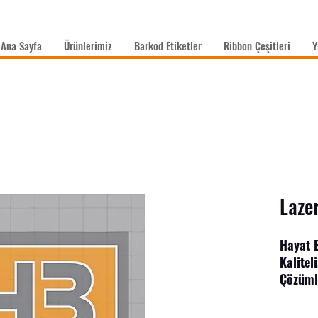
Ana Sayfa
Ürünlerimiz
Barkod Etiketler
Ribbon Çeşitleri
Y
Laze
Hayat B
Kalitel
Çözüml
Tüm sek
etiketl