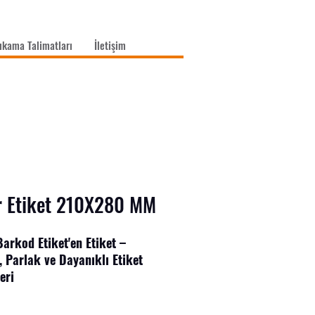
ıkama Talimatları
İletişim
r Etiket 210X280 MM
arkod Etiket'en Etiket –
i, Parlak ve Dayanıklı Etiket
eri
törlere uygun, farklı ebatlarda
er ile ürünlerinize profesyonel