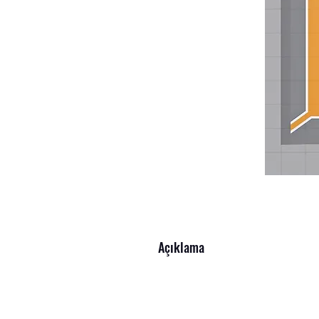
Açıklama
Hayat Barkod Etiket'en Etiket – Kalite
Tüm sektörlere uygun, farklı ebatlarda et
etiketler, barkod yazıcılarla mükemmel uy