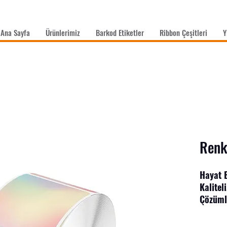
Ana Sayfa
Ürünlerimiz
Barkod Etiketler
Ribbon Çeşitleri
Y
Renkl
Hayat B
Kalitel
Çözüml
Tüm sek
etiketl