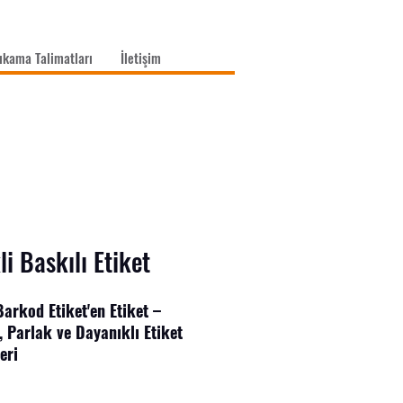
ıkama Talimatları
İletişim
i Baskılı Etiket
arkod Etiket'en Etiket –
i, Parlak ve Dayanıklı Etiket
eri
törlere uygun, farklı ebatlarda
er ile ürünlerinize profesyonel