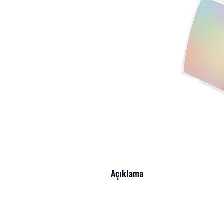
Açıklama
Hayat Barkod Etiket'en Etiket – Kalite
Tüm sektörlere uygun, farklı ebatlarda et
etiketler, barkod yazıcılarla mükemmel uy