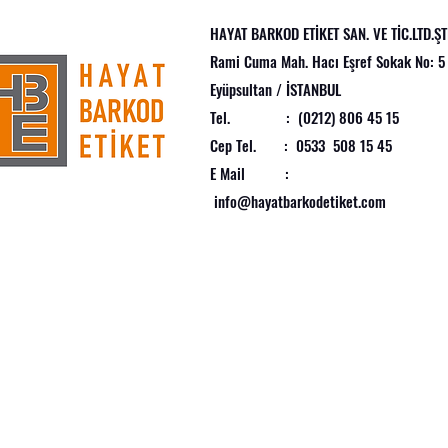
HAYAT BARKOD ETİKET SAN. VE TİC.LTD.ŞTİ
çülerle)
Rami Cuma Mah. Hacı Eşref Sokak No: 5
Eyüpsultan / İSTANBUL
Tel. : (0212) 806 45 15
Cep Tel. : 0533 508 15 45
E Mail :
info@hayatbarkodetiket.com