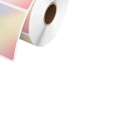
bir dok
mürekke
uygun y
yazıcıl
etiketl
promosy
kadar g
Özellik
Tüm 
ölçül
Yüks
Net 
Uzun
Rulo
seçe
li, Parlak ve Dayanıklı Etiket Çözümleri
iketler ile ürünlerinize profesyonel bir dokunuş katın! Parlak yüzeyi, mürekkep t
um sağlar. Raf etiketlerinden kargo etiketlerine, promosyonlardan fiyat etiketler