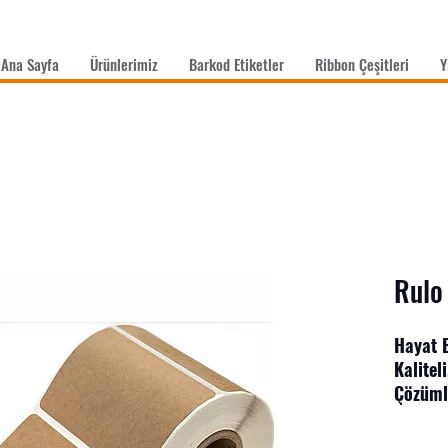
Ana Sayfa
Ürünlerimiz
Barkod Etiketler
Ribbon Çeşitleri
Y
Rulo
Hayat B
Kalitel
Çözüml
Tüm sek
etiketl