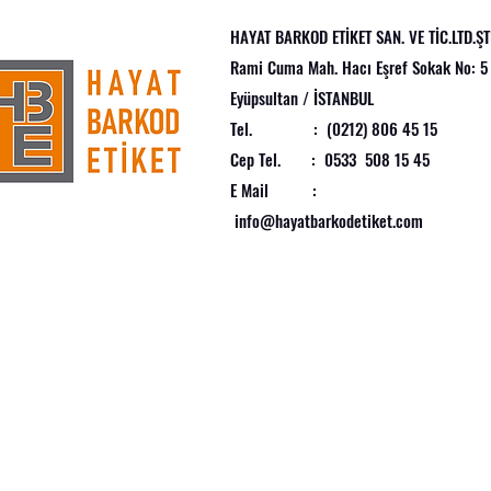
HAYAT BARKOD ETİKET SAN. VE TİC.LTD.ŞTİ
çülerle)
Rami Cuma Mah. Hacı Eşref Sokak No: 5
Eyüpsultan / İSTANBUL
Tel. : (0212) 806 45 15
Cep Tel. : 0533 508 15 45
E Mail :
info@hayatbarkodetiket.com