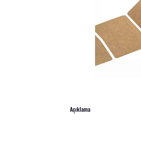
Açıklama
Hayat Barkod Etiket'en Etiket – Kalite
Tüm sektörlere uygun, farklı ebatlarda et
etiketler, barkod yazıcılarla mükemmel uy