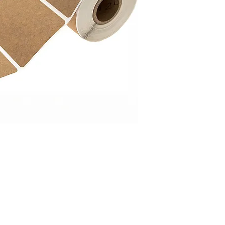
bir dok
mürekke
uygun y
yazıcıl
etiketl
promosy
kadar g
Özellik
Tüm 
ölçül
Yüks
Net 
Uzun
Rulo
seçe
li, Parlak ve Dayanıklı Etiket Çözümleri
iketler ile ürünlerinize profesyonel bir dokunuş katın! Parlak yüzeyi, mürekkep t
um sağlar. Raf etiketlerinden kargo etiketlerine, promosyonlardan fiyat etiketler