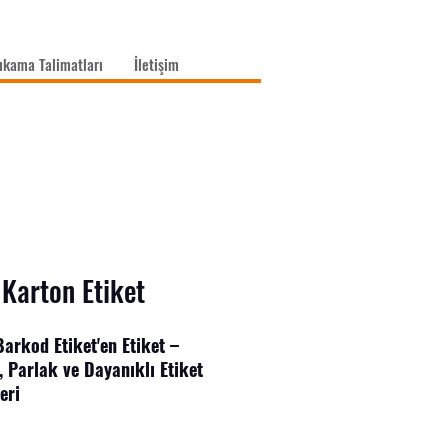
ıkama Talimatları
İletişim
 Karton Etiket
arkod Etiket'en Etiket –
i, Parlak ve Dayanıklı Etiket
eri
törlere uygun, farklı ebatlarda
er ile ürünlerinize profesyonel